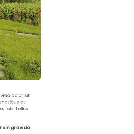
ida dolor sit
enatibus et
 felis tellus
roin gravida