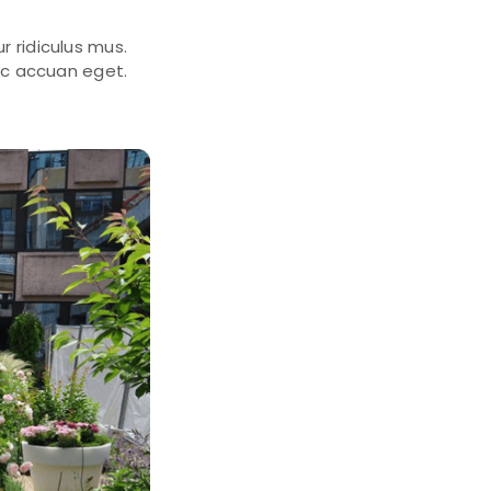
r ridiculus mus.
unc accuan eget.