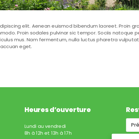
ipiscing elit. Aenean euismod bibendum laoreet. Proin grav
odo. Proin sodales pulvinar sic tempor. Sociis natoque p
iculus mus. Nam fermentum, nulla luctus pharetra vulputate,
c accuan eget.
Heures d’ouverture
Res
Pré
Lundi au vendredi
*
8h à 12h et 13h à 17h
*