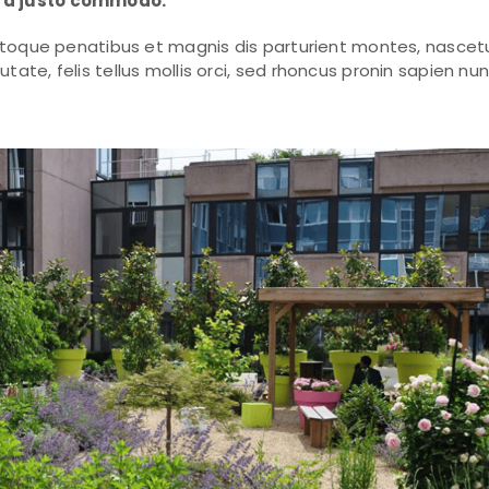
rra justo commodo.
natoque penatibus et magnis dis parturient montes, nascetu
ate, felis tellus mollis orci, sed rhoncus pronin sapien n