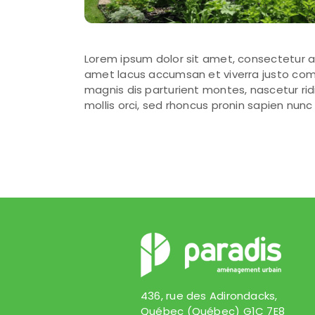
Lorem ipsum dolor sit amet, consectetur ad
amet lacus accumsan et viverra justo comm
magnis dis parturient montes, nascetur rid
mollis orci, sed rhoncus pronin sapien nun
436, rue des Adirondacks,
Québec (Québec) G1C 7E8