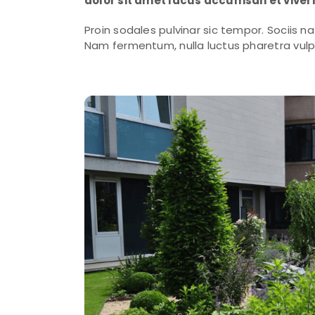
dolor sit amet lacus accumsan et vive
Proin sodales pulvinar sic tempor. Sociis 
Nam fermentum, nulla luctus pharetra vulput