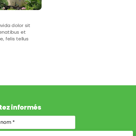
ida dolor sit
enatibus et
 felis tellus
tez informés
nom