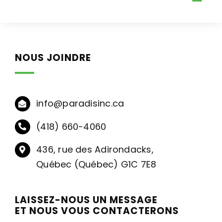
Togg
Passer
au
Accueil
Navig
contenu
Entreprise
NOUS JOINDRE
Services
Réalisations
info@paradisinc.ca
Carrière
(418) 660-4060
Contact
436, rue des Adirondacks,
Québec (Québec) G1C 7E8
LAISSEZ-NOUS UN MESSAGE
ET NOUS VOUS CONTACTERONS