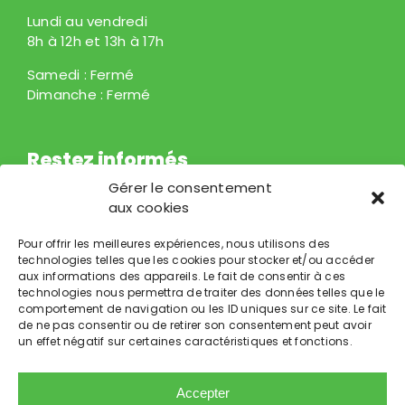
Lundi au vendredi
8h à 12h et 13h à 17h
Samedi : Fermé
Dimanche : Fermé
Restez informés
Gérer le consentement
Prénom
aux cookies
*
*
Courriel
*
Pour offrir les meilleures expériences, nous utilisons des
technologies telles que les cookies pour stocker et/ou accéder
aux informations des appareils. Le fait de consentir à ces
technologies nous permettra de traiter des données telles que le
comportement de navigation ou les ID uniques sur ce site. Le fait
de ne pas consentir ou de retirer son consentement peut avoir
un effet négatif sur certaines caractéristiques et fonctions.
S'ABONNER
Accepter